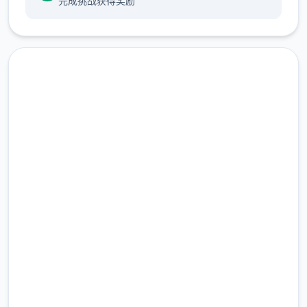
完成挑战获得奖励
汉化版下载 多娜多娜一起做坏
事吧
完整版游戏，免费体验
2.3M+
总下载量
4.9/5
用户评分
900K+