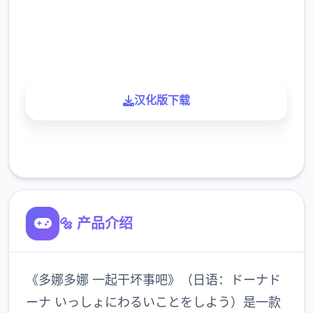
900K
玩家
汉化版下载
了解更多
🔩 产品介绍
《多娜多娜 一起干坏事吧》（日语：ドーナド
ーナ いっしょにわるいことをしよう）是一款